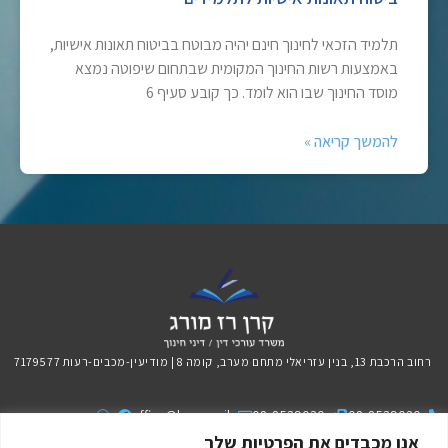
תלמיד הזכאי לחינוך חינם יהיה מבוטח בביטוח תאונות אישיות,
באמצעות רשות החינוך המקומית שבתחום שיפוטה נמצא
מוסד החינוך שבו הוא לומד. כך קובע סעיף 6
להמשך קריאה »
רחוב הרכבת 13, בנין עזריאלי מתחם מערב, קומה 8 | מודיעין-מכבים-רעות 7179577
office@kraz.co.il
08-8539030
08-8539020
אנו מכבדים את הפרטיות שלך