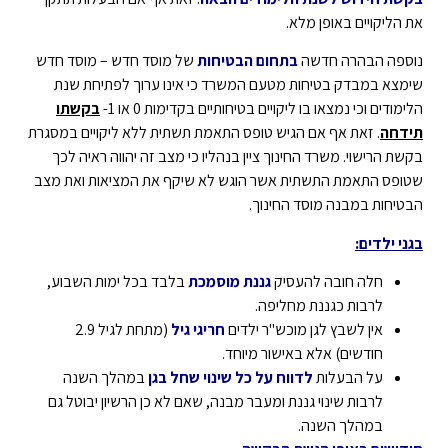
את הליקויים באופן מלא.
נוספה הבהרה חדשה
בתחום הבטיחות
של מוסד חדש – מוסד חדש
שימצא במבדק בטיחות מטעם המשרד כי אינו ערוך לפתיחת שנת
הלימודים וכי נמצאו בו ליקויים בטיחותיים בקדימות 0 או 1-
בקשתו
תידחה
. זאת אף אם הגיש טופס התאמת תשתית ללא ליקויים במסגרת
בקשת הרישוי. משרד החינוך ציין בנהליו כי מצב זה יהווה ראיה לכך
שטופס התאמת התשתית אשר הוגש לא שיקף את המציאות ואת מצב
הבטיחות במבנה מוסד החינוך.
בגני ילדים:
חלה חובה להעסיק
גננת מוסמכת
בלבד בכל ימות השבוע,
לרבות כגננת מחליפה.
אין לשבץ לגן מוכש"ר ילדים
חריגי גיל
(מתחת לגיל 2.9
חודשים) אלא באישור מיוחד.
על הבעלות
לדווח על כל שינוי שחל בגן
במהלך השנה
לרבות שינוי גננת ומעבר מבנה, שאם לא כן הרשיון יבוטל גם
במהלך השנה.