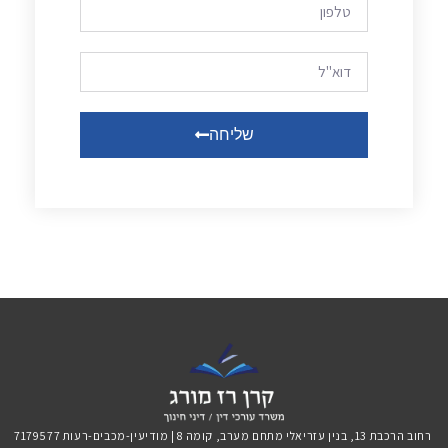
שליחה
רחוב הרכבת 13, בנין עזריאלי מתחם מערב, קומה 8 | מודיעין-מכבים-רעות 7179577