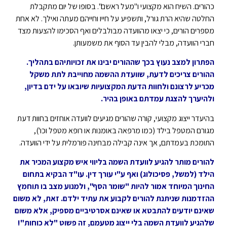
כהורים. השיח הוא מקצועי ו"מעל ראשם". בסופו של יום מתקבלת
החלטה שהיא הרת גורל, ותשפיע על חייו וחייהם מעתה ואילך. לא אחת
מספרים הורים, כי יצאו מהוועדה מבולבלים ואף הסכימו להצעות מצד
חברי הוועדה, מבלי להבין עד הסוף את משמעותן.
הפתרון למצב נעוץ בכך שההורים יבינו את זכויותיהם בתהליך.
ההורים צריכים לדעת, שוועדת ההשמה מחוייבת לתת משקל
מכריע לרצונם ולחוות הדעת המקצועיות שיובאו על ידם בדיון,
ולהיערך להצגת עמדתם באופן בהיר.
בהיעדר ייצוג מקצועי, קורה שהורים מגיעים לוועדה אוחזים בחוות דעת
מגורם המטפל בילד (כמו מרפאה באומנות או רופא מטפל וכו'),
התומכת בעמדתם, אך אינה קבילה מבחינה פורמלית על ידי הוועדה.
להורים מותר להגיע לוועדת השמה בליווי איש מקצוע המכיר את
הילד (למשל, פסיכולוג) ואף ע"י עורך דין. עו"ד הבקיא בתחום
החינוך המיוחד אמור להיות "שומר הסף", ולמנוע מצב בו תוחמץ
ההזדמנות שניתנת להורים לקבוע את עתיד ילדם. זאת, לא משום
שאינם יודעים להתבטא או שאינם אסרטיביים מספיק, אלא משום
שלהגיע לוועדת השמה בלי ייצוג מטעמם, זה פשוט "לא כוחות"!