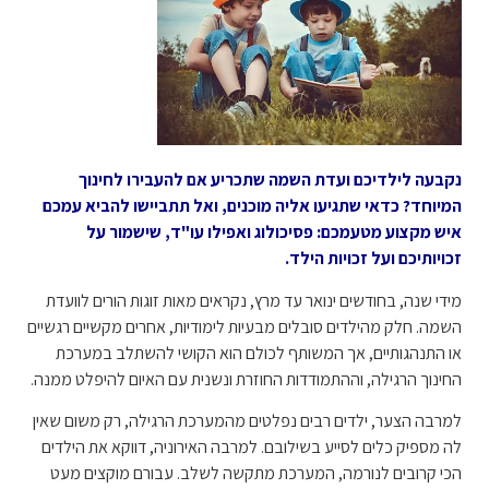
נקבעה לילדיכם ועדת השמה שתכריע אם להעבירו לחינוך
המיוחד? כדאי שתגיעו אליה מוכנים, ואל תתביישו להביא עמכם
איש מקצוע מטעמכם: פסיכולוג ואפילו עו"ד, שישמור על
זכויותיכם ועל זכויות הילד.
מידי שנה, בחודשים ינואר עד מרץ, נקראים מאות זוגות הורים לוועדת
השמה. חלק מהילדים סובלים מבעיות לימודיות, אחרים מקשיים רגשיים
או התנהגותיים, אך המשותף לכולם הוא הקושי להשתלב במערכת
החינוך הרגילה, וההתמודדות החוזרת ונשנית עם האיום להיפלט ממנה.
למרבה הצער, ילדים רבים נפלטים מהמערכת הרגילה, רק משום שאין
לה מספיק כלים לסייע בשילובם. למרבה האירוניה, דווקא את הילדים
הכי קרובים לנורמה, המערכת מתקשה לשלב. עבורם מוקצים מעט