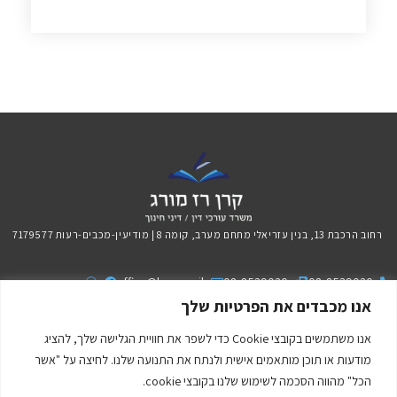
רחוב הרכבת 13, בנין עזריאלי מתחם מערב, קומה 8 | מודיעין-מכבים-רעות 7179577
office@kraz.co.il
08-8539030
08-8539020
אנו מכבדים את הפרטיות שלך
הרשמה לניוזלטר
אנו משתמשים בקובצי Cookie כדי לשפר את חוויית הגלישה שלך, להציג
מודעות או תוכן מותאמים אישית ולנתח את התנועה שלנו. לחיצה על "אשר
הכל" מהווה הסכמה לשימוש שלנו בקובצי cookie.