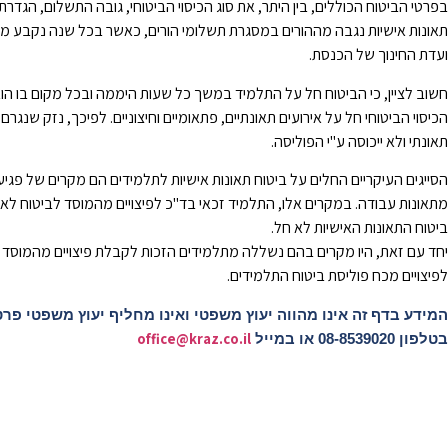
בפרטי הביטוח הכוללים, בין היתר, את סוג הכיסוי הביטוחי, גובה התשלום, הגדר
תאונות אישיות נגבה מההורים במסגרת תשלומי הורים, כאשר בכל שנה נקבע מ
ועדת החינוך של הכנסת.
חשוב לציין, כי הביטוח חל על התלמיד במשך כל שעות היממה ובכל מקום בו הוא 
הכיסוי הביטוחי חל על אירועים תאונתיים, פתאומיים וחיצוניים. לפיכך, נזק שנ
תאונתי ולא ייכוסה ע"י הפוליסה.
הסייגים העיקריים החלים על ביטוח תאונות אישיות לתלמידים הם מקרים של פגי
מתאונות עבודה. במקרים אלו, התלמיד זכאי בד"כ לפיצויים מהמוסד לביטוח לאו
ביטוח התאונות האישיות לא חל.
יחד עם זאת, היו מקרים בהם נשללה מתלמידים הזכות לקבלת פיצויים מהמוסד לב
לפיצויים מכח פוליסת ביטוח התלמידים.
המידע בדף זה אינו מהווה יעוץ משפטי ואינו מחליף יעוץ משפטי פרט
office@kraz.co.il
בטלפון 08-8539020 או במייל