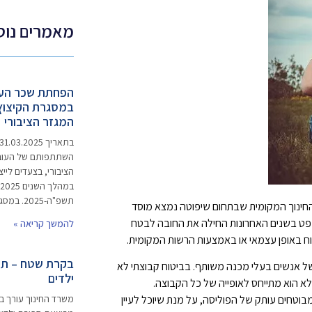
מאמרים נוס
הפחתת שכר העו
במסגרת הקיצוץ
המגזר הציבורי
השתתפותם של העובד
הציבורי, בצעדים ליי
תשפ"ה-2025. במסגרת
 החינוך המקומית שבתחום שיפוטה נמצא מוסד
מוד חובה. פסיקת בתי המשפט בשנים האחרונות החילה את החובה לבטח
להמשך קריאה »
וח באופן עצמאי או באמצעות הרשות המקומית.
בקרת שטח – תקצ
של אנשים בעלי מכנה משותף. בביטוח קבוצתי לא
ילדים
לא הוא מתייחס לאופייה של כל הקבוצה.
משרד החינוך עורך בק
בוטחים עותק של הפוליסה, על מנת שיוכל לעיין