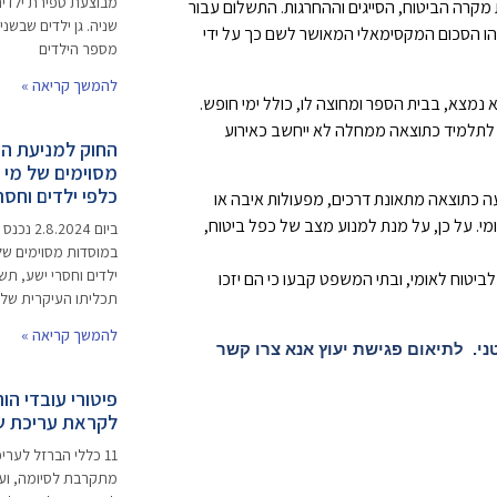
מבוצעת ספירת ילדים
ת מקרה הביטוח, הסייגים וההחרגות. התשלום עבור
שניה. גן ילדים שבשני
הו הסכום המקסימאלי המאושר לשם כך על ידי
מספר הילדים
להמשך קריאה »
נמצא, בבית הספר ומחוצה לו, כולל ימי חופש.
גרם לתלמיד כתוצאה ממחלה לא ייחשב כאירוע
החוק למניעת ה
מסוימים של מי 
כלפי ילדים וחסרי 
עה כתוצאה מתאונת דרכים, מפעולות איבה או
מי. על כן, על מנת למנוע מצב של כפל ביטוח,
ביום 024
במוסדות מסוימים של
יטוח לאומי, ובתי המשפט קבעו כי הם יזכו
תכליתו העיקרית של 
להמשך קריאה »
ני. לתיאום פגישת יעוץ אנא צרו קשר
פיטורי עובדי הו
לקראת עריכת ש
11 כללי הברזל לער
מתקרבת לסיומה, ועי