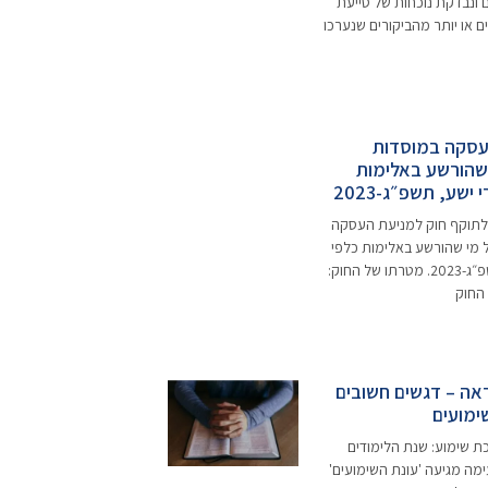
 ונבדקת נוכחות של סייעת
ים או יותר מהביקורים שנערכו
עסקה במוסדות
שהורשע באלימות
ישע, תשפ״ג-2023
2.8.2 נכנס לתוקף חוק למניעת העסקה
 מי שהורשע באלימות כלפי
ילדים וחסרי ישע, תשפ״ג-2023. מטרתו של החוק:
החוק
ראה – דגשים חשובים
ימועים
יכת שימוע: שנת הלימודים
מה מגיעה 'עונת השימועים'