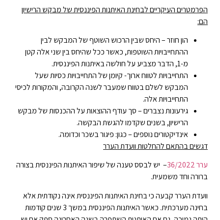
הפרמטרים העיקריים לבחינת האיתנות הפיננסית של מבקש הרישיון
הם:
הון חוזר – היחס שבין הרכוש השוטף של המבקש לבין
ההתחייבויות השוטפות, כאשר ככל שהיחס בין שני אלה קטן
מ-1, הדבר מצביע על חולשה באיתנות הפיננסית.
התחייבויות לטווח ארוך- קיומן של התחייבויות כסיות שעל
המבקש לשלם בטווח שמעבר לשנה הקרובה, והמקורות לכיסי
התחייבויות אלה.
גירעונות נצברים – סך עודף ההוצאות על ההכנסות של מבקש
הרישיון, בשנים שקדמו להגשת הבקשה.
אינדיקטורים נוספים – כגון: פיגור בשכר וכדומה.
דגשים בהתאם להחלטות וועדת הערר
ערר 36/2022
– יש לבסס טענה של שיפור האיתנות הפיננסית בצורה
ברורה וחד משמעית.
וועדת הערר קבעה כי בחינת האיתנות הפיננסית אינה נקודתית אלא
בחינה מערכתית. כאשר האיתנות הפיננסית במשך 3 שנים קודמות
היתה נמוכה, גם אם האיתנות השתפרה בשנה האחרונה ספק אם יש